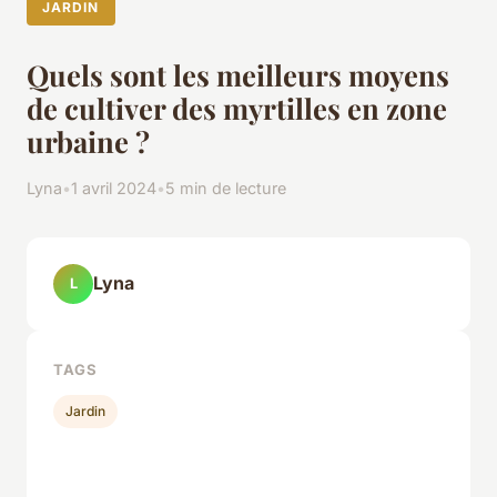
JARDIN
Quels sont les meilleurs moyens
de cultiver des myrtilles en zone
urbaine ?
Lyna
•
1 avril 2024
•
5 min de lecture
Lyna
L
TAGS
Jardin