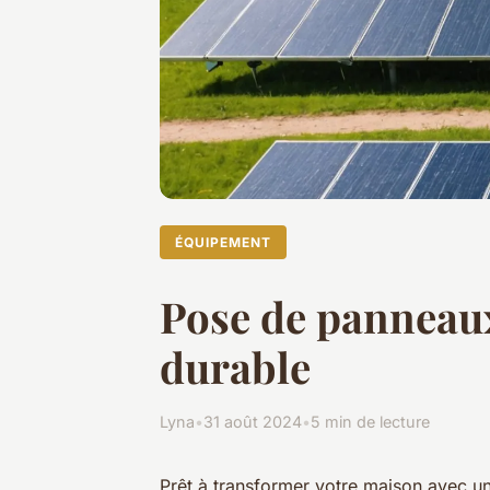
ÉQUIPEMENT
Pose de panneaux
durable
Lyna
•
31 août 2024
•
5 min de lecture
Prêt à transformer votre maison avec u