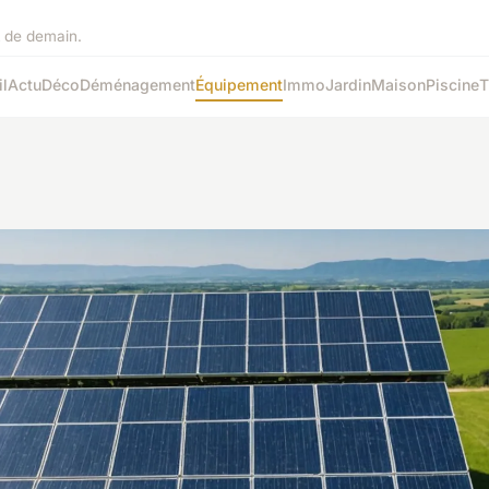
it de demain.
l
Actu
Déco
Déménagement
Équipement
Immo
Jardin
Maison
Piscine
T