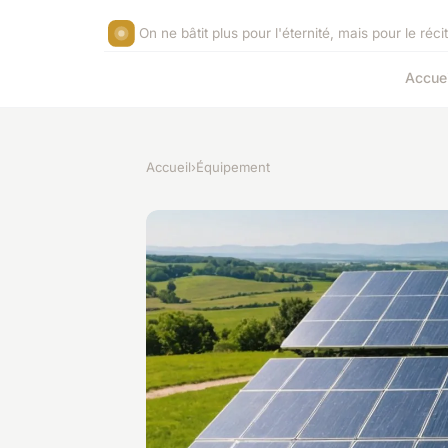
On ne bâtit plus pour l'éternité, mais pour le réc
Accuei
Accueil
›
Équipement