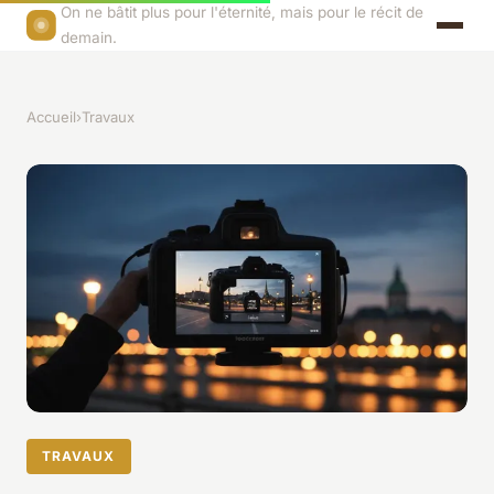
On ne bâtit plus pour l'éternité, mais pour le récit de
demain.
Accueil
›
Travaux
TRAVAUX