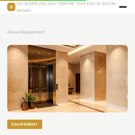
On ne bâtit plus pour l'éternité, mais pour le récit de
demain.
Accueil
›
Équipement
ÉQUIPEMENT