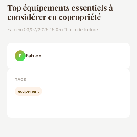
Top équipements essentiels à
considérer en copropriété
Fabien
•
03/07/2026 16:05
•
11 min de lecture
Fabien
F
TAGS
equipement