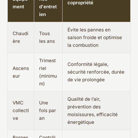
copropriété
ment
d'entret
ien
Évite les pannes en
Chaudi
Tous
saison froide et optimise
ère
les ans
la combustion
Trimest
Conformité légale,
Ascens
riel
sécurité renforcée, durée
eur
(minimu
de vie prolongée
m)
Qualité de l’air,
VMC
Une
prévention des
collecti
fois par
moisissures, efficacité
ve
an
énergétique
Bornes
Contrôl