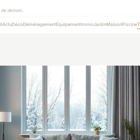
it de demain.
l
Actu
Déco
Déménagement
Équipement
Immo
Jardin
Maison
Piscine
T