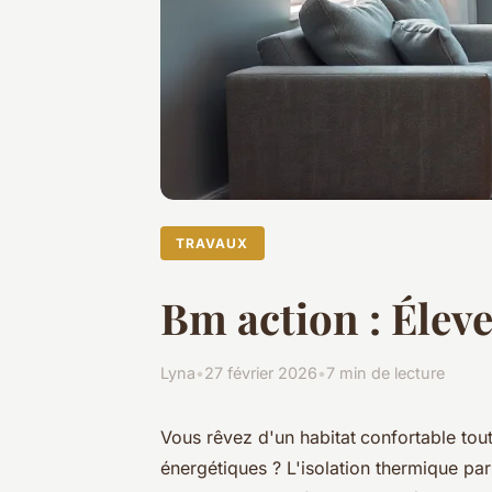
TRAVAUX
Bm action : Éleve
Lyna
•
27 février 2026
•
7 min de lecture
Vous rêvez d'un habitat
confortable tout
énergétiques ? L'isolation thermique par