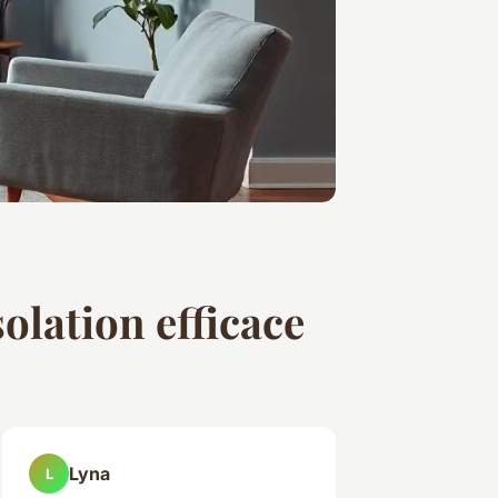
solation efficace
Lyna
L