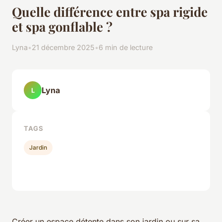
Quelle différence entre spa rigide
et spa gonflable ?
Lyna
•
21 décembre 2025
•
6 min de lecture
Lyna
L
TAGS
Jardin
Créer un espace détente dans son jardin ou sur sa