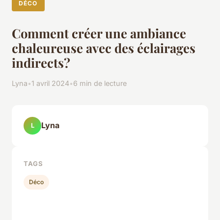
DÉCO
Comment créer une ambiance
chaleureuse avec des éclairages
indirects?
Lyna
•
1 avril 2024
•
6 min de lecture
Lyna
L
TAGS
Déco